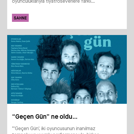
oyunculuklarıyla tiyatroseverlere farklı...
SAHNE
“Geçen Gün” ne oldu…
"'Geçen Gün', iki oyuncusunun inanılmaz