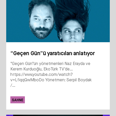
“Geçen Gün”ü yaratıcıları anlatıyor
"Geçen Gün"ün yönetmenleri Naz Erayda ve
Kerem Kurduoğlu, EkoTürk TV'de...
https://www.youtube.com/watch?
v=L5qqQwMboDo Yönetmen: Serpil Boydak
/...
SAHNE