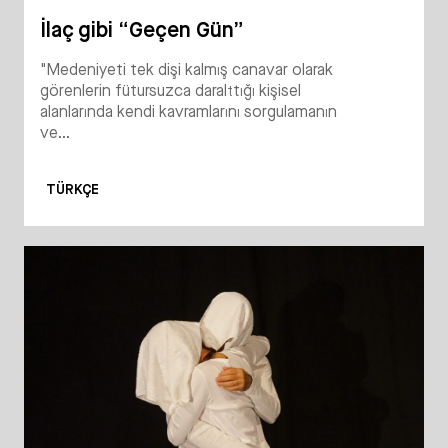
İlaç gibi “Geçen Gün”
"Medeniyeti tek dişi kalmış canavar olarak
görenlerin fütursuzca daralttığı kişisel
alanlarında kendi kavramlarını sorgulamanın
ve...
TÜRKÇE