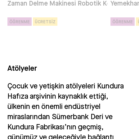
si
 Atölyesi Robotik Kodlama Atölyesi
Zaman Delme Makinesi Robotik Kodlama Atö
Açık Hava Sineması R
Yemekhan
ÖĞRENME
ÜCRETSIZ
ÖĞRENME
Atölyeler
Çocuk ve yetişkin atölyeleri Kundura
Hafıza arşivinin kaynaklık ettiği,
ülkenin en önemli endüstriyel
miraslarından Sümerbank Deri ve
Kundura Fabrikası’nın geçmiş,
günümüz ve geleceğiyle bağlantı