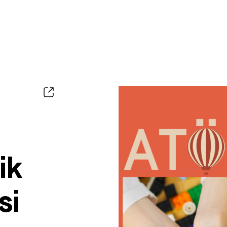
ik
si