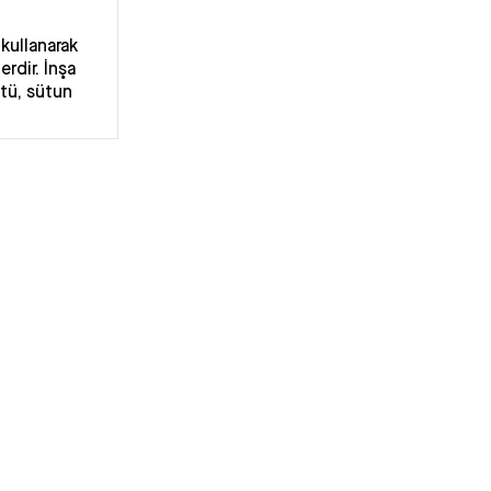
 kullanarak
erdir. İnşa
ntü, sütun
ocukların
 kodlama