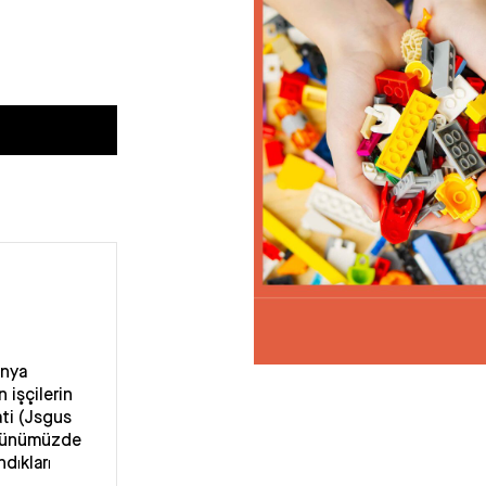
ünya
 işçilerin
ati (Jsgus
. Günümüzde
ndıkları