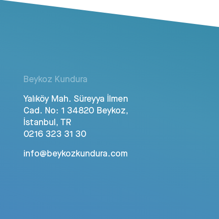
Beykoz Kundura
Yalıköy Mah. Süreyya İlmen
Cad. No: 1 34820 Beykoz,
İstanbul, TR
0216 323 31 30
info@beykozkundura.com