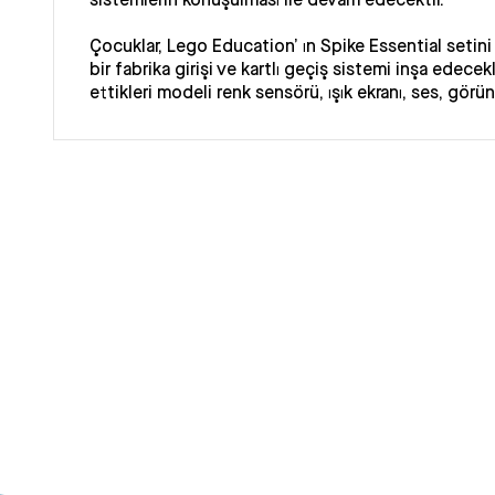
Çocuklar, Lego Education’ ın Spike Essential setini
bir fabrika girişi ve kartlı geçiş sistemi inşa edecekl
ettikleri modeli renk sensörü, ışık ekranı, ses, görü
grafiği kodlama blokları ile kodlayacaklardır.
Herhangi bir ön kodlama bilgisine ihtiyaç yoktur. Ç
gündelik bir yaşam problemi üzerinden robotik ve
ile tanışmasını sağlamayı amaçlamaktadır.