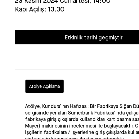
23 Kasım 2024 Cumartesi, 14:00
Kapı Açılış: 13.30
Etkinlik tarihi geçmiştir
Atölye Açıklama
Atölye, Kundura’ nın Hafızası: Bir Fabrikaya Sığan D
sergisinde yer alan Sümerbank Fabrikası’ nda çalışan
fabrikaya giriş çıkışlarda kullandıkları kart basma sa
Mayer) makinesinin incelenmesi ile başlayacaktır
işçilerin fabrikalara / işyerlerine giriş çıkışlarda kulla
sistemlerin konuşulması ile devam edecektir.