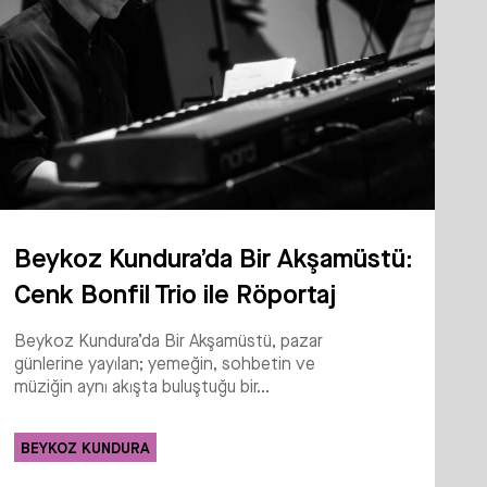
Beykoz Kundura’da Bir Akşamüstü:
Cenk Bonfil Trio ile Röportaj
Beykoz Kundura’da Bir Akşamüstü, pazar
günlerine yayılan; yemeğin, sohbetin ve
müziğin aynı akışta buluştuğu bir...
BEYKOZ KUNDURA