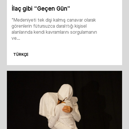
İlaç gibi “Geçen Gün”
"Medeniyeti tek dişi kalmış canavar olarak
görenlerin fütursuzca daralttığı kişisel
alanlarında kendi kavramlarını sorgulamanın
ve...
TÜRKÇE