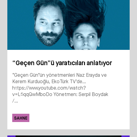
“Geçen Gün”ü yaratıcıları anlatıyor
"Geçen Gün"ün yönetmenleri Naz Erayda ve
Kerem Kurduoğlu, EkoTürk TV'de...
https://www.youtube.com/watch?
v=L5qqQwMboDo Yönetmen: Serpil Boydak
/...
SAHNE