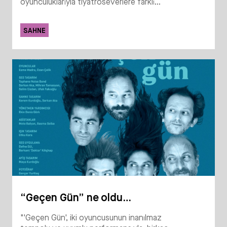
oyunculuklarıyla tiyatroseverlere farklı...
SAHNE
“Geçen Gün” ne oldu…
"'Geçen Gün', iki oyuncusunun inanılmaz