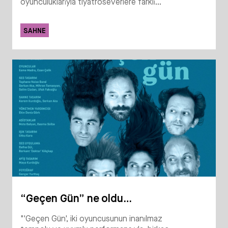
oyunculuklarıyla tiyatroseverlere farklı...
SAHNE
“Geçen Gün” ne oldu…
"'Geçen Gün', iki oyuncusunun inanılmaz