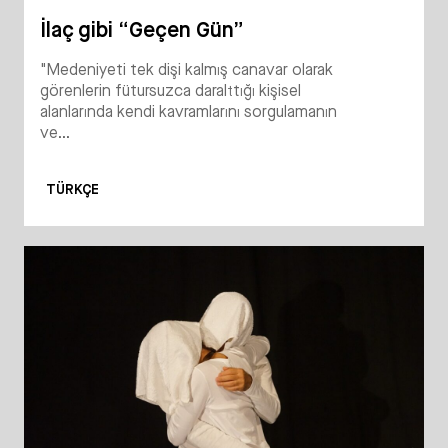
İlaç gibi “Geçen Gün”
"Medeniyeti tek dişi kalmış canavar olarak
görenlerin fütursuzca daralttığı kişisel
alanlarında kendi kavramlarını sorgulamanın
ve...
TÜRKÇE