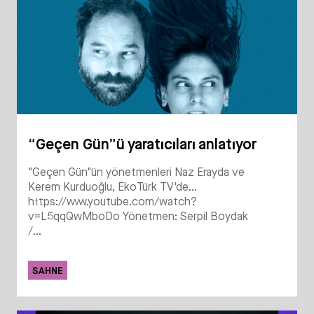
“Geçen Gün”ü yaratıcıları anlatıyor
"Geçen Gün"ün yönetmenleri Naz Erayda ve
Kerem Kurduoğlu, EkoTürk TV'de...
https://www.youtube.com/watch?
v=L5qqQwMboDo Yönetmen: Serpil Boydak
/...
SAHNE