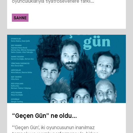
oyunculuklarıyla tiyatroseverlere farklı...
SAHNE
“Geçen Gün” ne oldu…
"'Geçen Gün', iki oyuncusunun inanılmaz