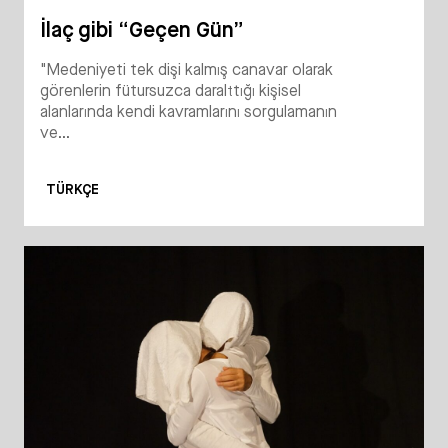
İlaç gibi “Geçen Gün”
"Medeniyeti tek dişi kalmış canavar olarak
görenlerin fütursuzca daralttığı kişisel
alanlarında kendi kavramlarını sorgulamanın
ve...
TÜRKÇE