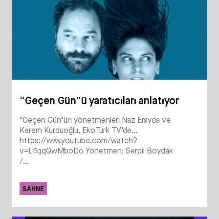
“Geçen Gün”ü yaratıcıları anlatıyor
"Geçen Gün"ün yönetmenleri Naz Erayda ve
Kerem Kurduoğlu, EkoTürk TV'de...
https://www.youtube.com/watch?
v=L5qqQwMboDo Yönetmen: Serpil Boydak
/...
SAHNE