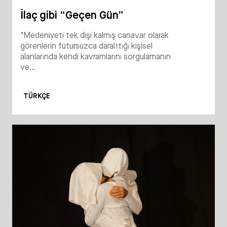
İlaç gibi “Geçen Gün”
"Medeniyeti tek dişi kalmış canavar olarak
görenlerin fütursuzca daralttığı kişisel
alanlarında kendi kavramlarını sorgulamanın
ve...
TÜRKÇE