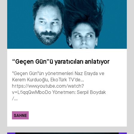
“Geçen Gün”ü yaratıcıları anlatıyor
"Geçen Gün"ün yönetmenleri Naz Erayda ve
Kerem Kurduoğlu, EkoTürk TV'de...
https://www.youtube.com/watch?
v=L5qqQwMboDo Yönetmen: Serpil Boydak
/...
SAHNE