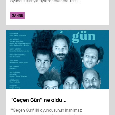
oyunculuklarıyla tiyatroseverlere farklı...
SAHNE
“Geçen Gün” ne oldu…
"'Geçen Gün', iki oyuncusunun inanılmaz