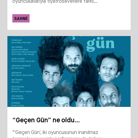
oyunculuklarıyla tiyatroseverlere farklı...
SAHNE
“Geçen Gün” ne oldu…
"'Geçen Gün', iki oyuncusunun inanılmaz