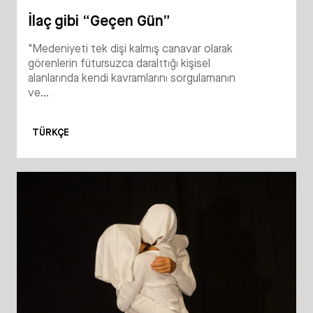
İlaç gibi “Geçen Gün”
"Medeniyeti tek dişi kalmış canavar olarak
görenlerin fütursuzca daralttığı kişisel
alanlarında kendi kavramlarını sorgulamanın
ve...
TÜRKÇE