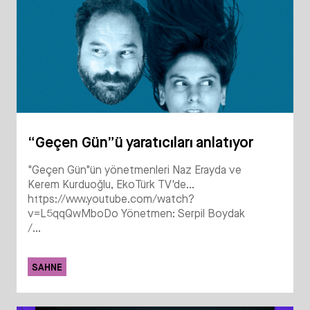
“Geçen Gün”ü yaratıcıları anlatıyor
"Geçen Gün"ün yönetmenleri Naz Erayda ve
Kerem Kurduoğlu, EkoTürk TV'de...
https://www.youtube.com/watch?
v=L5qqQwMboDo Yönetmen: Serpil Boydak
/...
SAHNE