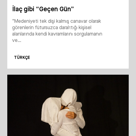
İlaç gibi “Geçen Gün”
"Medeniyeti tek dişi kalmış canavar olarak
görenlerin fütursuzca daralttığı kişisel
alanlarında kendi kavramlarını sorgulamanın
ve...
TÜRKÇE