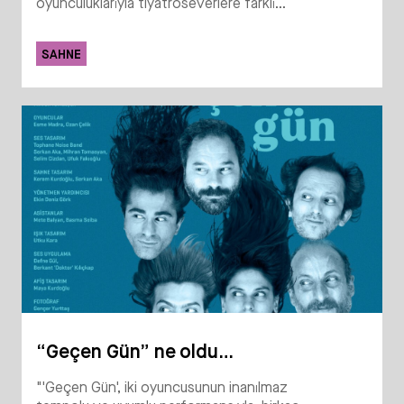
oyunculuklarıyla tiyatroseverlere farklı...
SAHNE
“Geçen Gün” ne oldu…
"'Geçen Gün', iki oyuncusunun inanılmaz