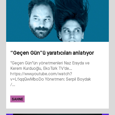
“Geçen Gün”ü yaratıcıları anlatıyor
"Geçen Gün"ün yönetmenleri Naz Erayda ve
Kerem Kurduoğlu, EkoTürk TV'de...
https://www.youtube.com/watch?
v=L5qqQwMboDo Yönetmen: Serpil Boydak
/...
SAHNE