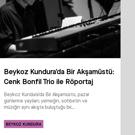
Beykoz Kundura’da Bir Akşamüstü:
Cenk Bonfil Trio ile Röportaj
Beykoz Kundura’da Bir Akşamüstü, pazar
günlerine yayılan; yemeğin, sohbetin ve
müziğin aynı akışta buluştuğu bir...
BEYKOZ KUNDURA