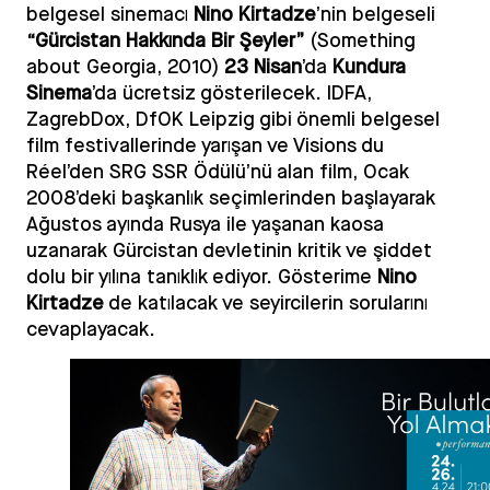
belgesel sinemacı
Nino Kirtadze
’nin belgeseli
“Gürcistan Hakkında Bir Şeyler”
(Something
about Georgia, 2010)
23 Nisan
’da
Kundura
Sinema
’da ücretsiz gösterilecek. IDFA,
ZagrebDox, DfOK Leipzig gibi önemli belgesel
film festivallerinde yarışan ve Visions du
Réel’den SRG SSR Ödülü’nü alan film, Ocak
2008’deki başkanlık seçimlerinden başlayarak
Ağustos ayında Rusya ile yaşanan kaosa
uzanarak Gürcistan devletinin kritik ve şiddet
dolu bir yılına tanıklık ediyor. Gösterime
Nino
Kirtadze
de katılacak ve seyircilerin sorularını
cevaplayacak.