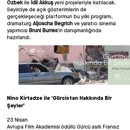
Ozbek
ile
İdil Akkuş
yeni projeleriyle katılacak.
Seyirciye de açık gösterimlerin de
gerçekleşeceği platformun bu yılki programı,
dramaturg
Aljoscha Begrich
ve yaratıcı sinema
yapımcısı
Bruni Burres
’in danışmanlığında
hazırlandı.
Nino Kirtadze ile ‘Gürcistan Hakkında Bir
Şeyler’
23 Nisan
Avrupa Film Akademisi ödüllü Gürcü asıllı Fransız