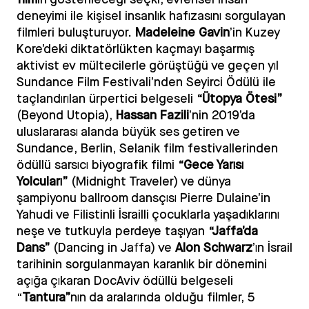
deneyimi ile kişisel insanlık hafızasını sorgulayan
filmleri buluşturuyor.
Madeleine Gavin
’in Kuzey
Kore’deki diktatörlükten kaçmayı başarmış
aktivist ev mültecilerle görüştüğü ve geçen yıl
Sundance Film Festivali’nden Seyirci Ödülü ile
taçlandırılan ürpertici belgeseli
“Ütopya Ötesi”
(Beyond Utopia),
Hassan Fazili
’nin 2019’da
uluslararası alanda büyük ses getiren ve
Sundance, Berlin, Selanik film festivallerinden
ödüllü sarsıcı biyografik filmi
“Gece Yarısı
Yolcuları”
(Midnight Traveler) ve dünya
şampiyonu ballroom dansçısı Pierre Dulaine’in
Yahudi ve Filistinli İsrailli çocuklarla yaşadıklarını
neşe ve tutkuyla perdeye taşıyan
“Jaffa’da
Dans”
(Dancing in Jaffa) ve
Alon Schwarz
’ın İsrail
tarihinin sorgulanmayan karanlık bir dönemini
açığa çıkaran DocAviv ödüllü belgeseli
“
Tantura”
nın da aralarında
olduğu filmler, 5