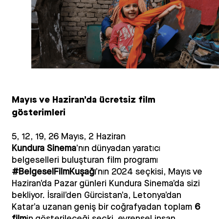
Gece Yarısı Yolcuları / Midnight Traveler
Mayıs ve Haziran’da ücretsiz film
gösterimleri
5, 12, 19, 26 Mayıs, 2 Haziran
Kundura Sinema
’nın dünyadan yaratıcı
belgeselleri buluşturan film programı
#BelgeselFilmKuşağı
’nın 2024 seçkisi, Mayıs ve
Haziran’da Pazar günleri Kundura Sinema’da sizi
bekliyor. İsrail’den Gürcistan’a, Letonya’dan
Katar’a uzanan geniş bir coğrafyadan toplam
6
film
in gösterileceği seçki, evrensel insan