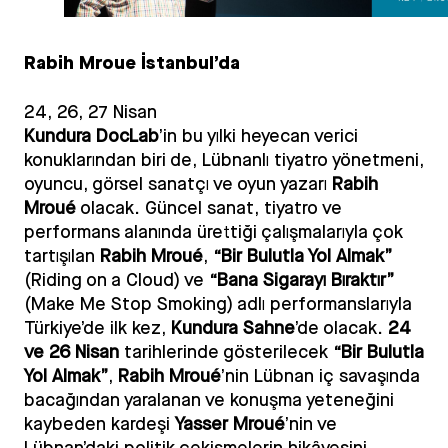
Rabih Mroue İstanbul’da
24, 26, 27 Nisan
Kundura DocLab
’in bu yılki heyecan verici
konuklarından biri de, Lübnanlı tiyatro yönetmeni,
oyuncu, görsel sanatçı ve oyun yazarı
Rabih
Mroué
olacak. Güncel sanat, tiyatro ve
performans alanında ürettiği çalışmalarıyla çok
tartışılan
Rabih Mroué
,
“Bir Bulutla Yol Almak”
(Riding on a Cloud) ve
“Bana Sigarayı Bıraktır”
(Make Me Stop Smoking) adlı performanslarıyla
Türkiye’de ilk kez,
Kundura Sahne
’de olacak.
24
ve 26 Nisan
tarihlerinde gösterilecek
“Bir Bulutla
Yol Almak”
,
Rabih Mroué
’nin Lübnan iç savaşında
bacağından yaralanan ve konuşma yeteneğini
kaybeden kardeşi
Yasser Mroué
’nin ve
Lübnan’daki politik çekişmelerin hikâyesini