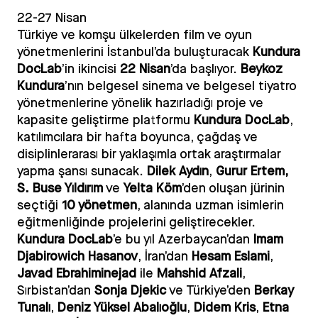
22-27 Nisan
Türkiye ve komşu ülkelerden film ve oyun
yönetmenlerini İstanbul’da buluşturacak
Kundura
DocLab
’in ikincisi
22 Nisan
’da başlıyor.
Beykoz
Kundura
’nın belgesel sinema ve belgesel tiyatro
yönetmenlerine yönelik hazırladığı proje ve
kapasite geliştirme platformu
Kundura DocLab
,
katılımcılara bir hafta boyunca, çağdaş ve
disiplinlerarası bir yaklaşımla ortak araştırmalar
yapma şansı sunacak.
Dilek Aydın
,
Gurur Ertem,
S. Buse Yıldırım
ve
Yelta Köm
’den oluşan jürinin
seçtiği
10 yönetmen
, alanında uzman isimlerin
eğitmenliğinde projelerini geliştirecekler.
Kundura DocLab
’e bu yıl Azerbaycan’dan
Imam
Djabirowich Hasanov
, İran’dan
Hesam Eslami
,
Javad Ebrahiminejad
ile
Mahshid Afzali
,
Sırbistan’dan
Sonja Djekic
ve Türkiye’den
Berkay
Tunalı
,
Deniz Yüksel Abalıoğlu
,
Didem Kris
,
Etna