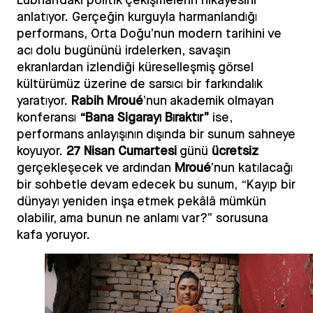
anlatıyor. Gerçeğin kurguyla harmanlandığı
performans, Orta Doğu’nun modern tarihini ve
acı dolu bugününü irdelerken, savaşın
ekranlardan izlendiği küreselleşmiş görsel
kültürümüz üzerine de sarsıcı bir farkındalık
yaratıyor.
Rabih Mroué
’nun akademik olmayan
konferansı
“Bana Sigarayı Bıraktır”
ise,
performans anlayışının dışında bir sunum sahneye
koyuyor.
27 Nisan Cumartesi
günü
ücretsiz
gerçekleşecek ve ardından
Mroué
’nun katılacağı
bir sohbetle devam edecek bu sunum, “Kayıp bir
dünyayı yeniden inşa etmek pekâlâ mümkün
olabilir, ama bunun ne anlamı var?” sorusuna
kafa yoruyor.