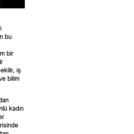
i
an bu
m bir
ir
kilir, iş
ve bilim
ndan
Ünlü kadın
er
risinde
rtan