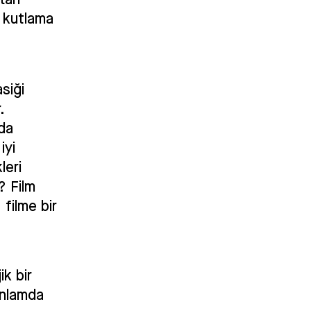
r kutlama
asiği
.
ada
iyi
leri
z? Film
 filme bir
ik bir
anlamda