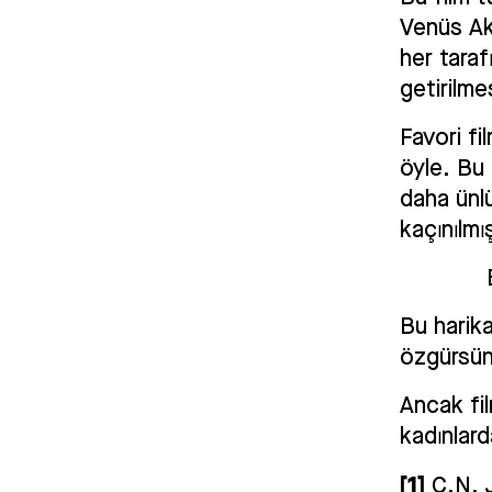
Venüs Aka
her taraf
getirilme
Favori fi
öyle. Bu
daha ünlü
kaçınılmış
Bu harika
özgürsü
Ancak fi
kadınlar
[1]
Ç.N. J