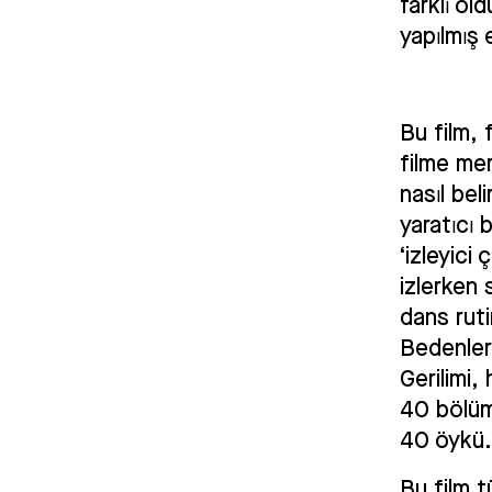
farklı ol
yapılmış e
Bu film, 
filme mer
nasıl beli
yaratıcı 
‘izleyici
izlerken
dans ruti
Bedenleri
Gerilimi
40 bölüm
40 öykü
Bu film t