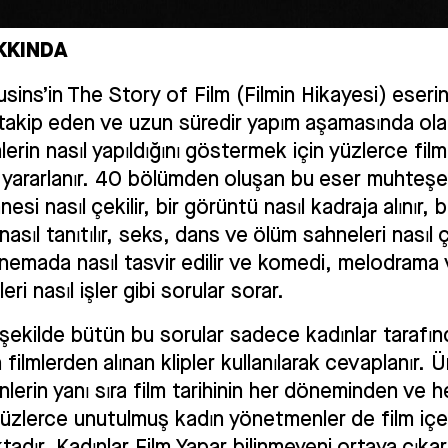
KKINDA
ins’in The Story of Film (Filmin Hikayesi) eserin
takip eden ve uzun süredir yapım aşamasında ol
mlerin nasıl yapıldığını göstermek için yüzlerce film
n yararlanır. 40 bölümden oluşan bu eser muhteşe
nesi nasıl çekilir, bir görüntü nasıl kadraja alınır, b
nasıl tanıtılır, seks, dans ve ölüm sahneleri nasıl çe
nemada nasıl tasvir edilir ve komedi, melodrama 
eri nasıl işler gibi sorular sorar.
 şekilde bütün bu sorular sadece kadınlar tarafı
 filmlerden alınan klipler kullanılarak cevaplanır. 
erin yanı sıra film tarihinin her döneminden ve h
yüzlerce unutulmuş kadın yönetmenler de film içe
tadır. Kadınlar Film Yapar bilinmeyeni ortaya çıka