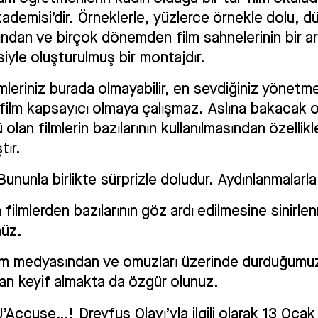
demisi’dir. Örneklerle, yüzlerce örnekle dolu, d
ından ve birçok dönemden film sahnelerinin bir a
siyle oluşturulmuş bir montajdır.
lmleriniz burada olmayabilir, en sevdiğiniz yönetm
 film kapsayıcı olmaya çalışmaz. Aslına bakacak 
 olan filmlerin bazılarının kullanılmasından özellikl
tır.
Bununla birlikte sürprizle doludur. Aydınlanmalarla
 filmlerden bazılarının göz ardı edilmesine sinirl
nüz.
lm medyasından ve omuzları üzerinde durduğumu
dan keyif almakta da özgür olunuz.
’Accuse…! Dreyfus Olayı’yla ilgili olarak 13 Oca