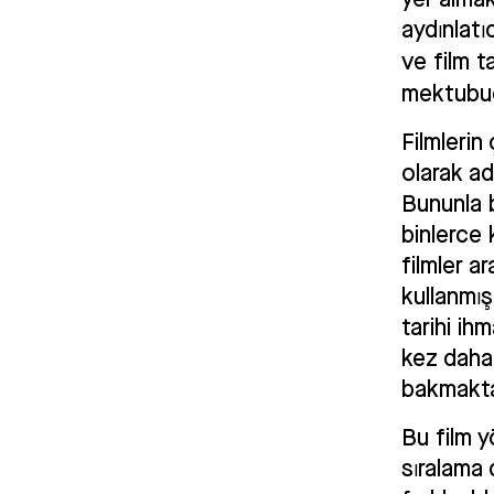
aydınlatı
ve film t
mektubu
Filmlerin
olarak ad
Bununla b
binlerce 
filmler a
kullanmış
tarihi ih
kez daha
bakmaktad
Bu film y
sıralama