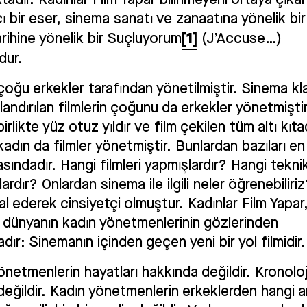
cı bir eser, sinema sanatı ve zanaatına yönelik bi
[1]
arihine yönelik bir Suçluyorum
(J’Accuse…)
dur.
 çoğu erkekler tarafından yönetilmiştir. Sinema kl
landırılan filmlerin çoğunu da erkekler yönetmiştir
irlikte yüz otuz yıldır ve film çekilen tüm altı kıt
kadın da filmler yönetmiştir. Bunlardan bazıları en 
rasındadır. Hangi filmleri yapmışlardır? Hangi teknik
lardır? Onlardan sinema ile ilgili neler öğrenebiliri
mal ederek cinsiyetçi olmuştur. Kadınlar Film Yapar,
 dünyanın kadın yönetmenlerinin gözlerinden
ır: Sinemanın içinden geçen yeni bir yol filmidir.
önetmenlerin hayatları hakkında değildir. Kronoloj
 değildir. Kadın yönetmenlerin erkeklerden hangi 