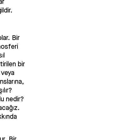
ar
ldir.
lar. Bir
mosferi
ıl
irilen bir
n veya
nslarına,
ılır?
lu nedir?
acağız.
kkında
r. Bir