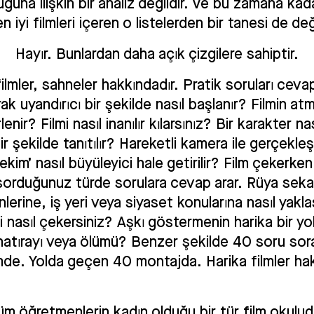
duğuna ilişkin bir analiz değildir. Ve bu zamana kad
n iyi filmleri içeren o listelerden bir tanesi de deği
Hayır. Bunlardan daha açık çizgilere sahiptir.
filmler, sahneler hakkındadır. Pratik soruları cevap
ak uyandırıcı bir şekilde nasıl başlanır? Filmin at
rlenir? Filmi nasıl inanılır kılarsınız? Bir karakter nas
bir şekilde tanıtılır? Hareketli kamera ile gerçekleşt
 çekim’ nasıl büyüleyici hale getirilir? Film çekerke
 sorduğunuz türde sorulara cevap arar. Rüya seka
nlerine, iş yeri veya siyaset konularına nasıl yaklaş
 nasıl çekersiniz? Aşkı göstermenin harika bir yo
, hatırayı veya ölümü? Benzer şekilde 40 soru sor
de. Yolda geçen 40 montajda. Harika filmler ha
.
üm öğretmenlerin kadın olduğu bir tür film okuludu