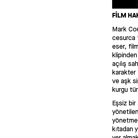
FİLM HA
Mark Cous
cesurca 
eser, fil
klipinde
açılış sah
karakter 
ve aşk si
kurgu türl
Eşsiz bir
yönetilen
yönetmenl
kıtadan 
yer almak