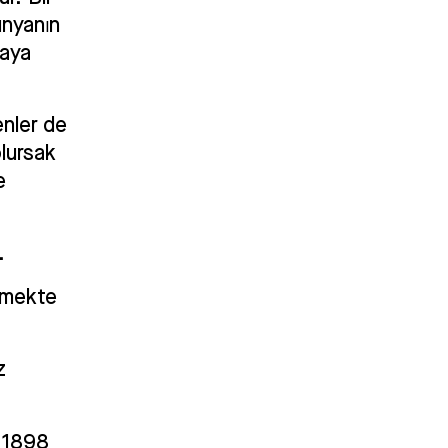
ünyanın
raya
enler de
olursak
e
.
enmekte
z
k 1898