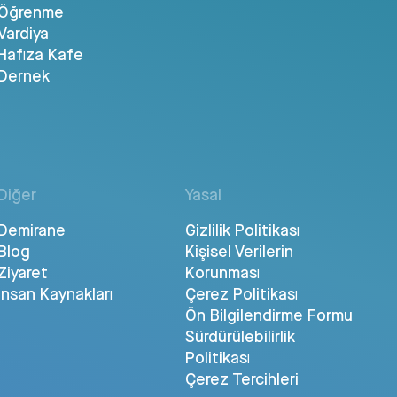
Öğrenme
Vardiya
Hafıza Kafe
Dernek
Diğer
Yasal
Demirane
Gizlilik Politikası
Blog
Kişisel Verilerin
Ziyaret
Korunması
İnsan Kaynakları
Çerez Politikası
Ön Bilgilendirme Formu
Sürdürülebilirlik
Politikası
Çerez Tercihleri