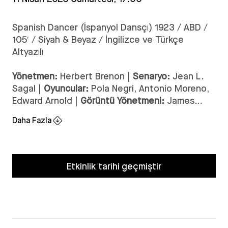
Spanish Dancer (İspanyol Dansçı) 1923 / ABD /
105′ / Siyah & Beyaz / İngilizce ve Türkçe
Altyazılı
Yönetmen:
Herbert Brenon |
Senaryo:
Jean L.
Sagal |
Oyuncular:
Pola Negri, Antonio Moreno,
Edward Arnold |
Görüntü Yönetmeni:
James
Wong Howe |
Müzik
: Louis Silvers |
Yapımcı:
Daha Fazla
Adolph Zukor
Herbert Brenon’ın yönettiği Spanish Dancer
(1923), sinemanın altın çağında unutulmaz bir
Etkinlik tarihi geçmiştir
başyapıt olarak öne çıkıyor. İspanyol kültürünün
zenginliğini ve tutkunun yoğunluğunu sahneye
taşıyan bu romantik drama, dans, aşk ve ihanetin
derinliklerine iniyor. Pola Negri’nin başrolünde
olduğu film, 1920’lerin sinemasının zarif