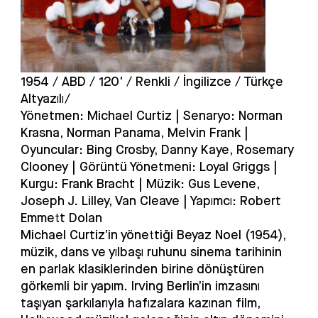
Elektronik altyazı sisteminde teknik bir arıza çıkması
durumunda, önce arızanın giderilmesine çalışılacak,
bunun mümkün olmadığı durumlarda film gösterimine
altyazısız devam edilecektir.
Film gösterimlerinin başlamasından sonra salona
1954 / ABD / 120' / Renkli / İngilizce / Türkçe
izleyici alınmamaktadır. İzleyicilerimizin seanslara
Altyazılı/
vaktinde gelmeye özen göstermelerini rica ederiz.
Yönetmen: Michael Curtiz | Senaryo: Norman
Krasna, Norman Panama, Melvin Frank |
7163 sayılı kanunun 7. maddesi uyarınca
Oyuncular: Bing Crosby, Danny Kaye, Rosemary
değerlendirme ve sınıflandırması yapılmamış sinema
Clooney | Görüntü Yönetmeni: Loyal Griggs |
filmleri; festival, özel gösterim ve benzeri kültürel ve
Kurgu: Frank Bracht | Müzik: Gus Levene,
sanatsal etkinliklerde ancak 18+ yaş işareti ile
gösterilir.
Joseph J. Lilley, Van Cleave | Yapımcı: Robert
Emmett Dolan
Gösterim sırasında kamera, fotoğraf makinesi, cep
Michael Curtiz’in yönettiği Beyaz Noel (1954),
telefonu vb. herhangi bir kayıt cihazı ile kayıt yapmak
müzik, dans ve yılbaşı ruhunu sinema tarihinin
yasaktır.
en parlak klasiklerinden birine dönüştüren
görkemli bir yapım. Irving Berlin’in imzasını
Beykoz Kundura tarafından etkinlik boyunca ses ve
taşıyan şarkılarıyla hafızalara kazınan film,
görüntü kaydı yapılacak olup kayıt altına alınan
görüntüler yalnızca tanıtım amacıyla Beykoz