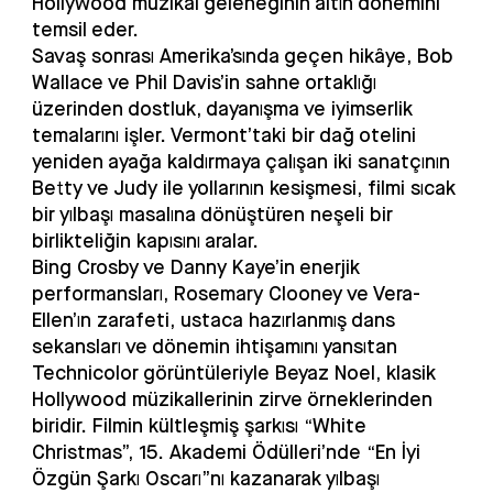
Hollywood müzikal geleneğinin altın dönemini
Kundura’nın internet sitesinde ve sosyal medya
temsil eder.
hesaplarında yayınlanacaktır. Beykoz Kundura, etkinlik
Savaş sonrası Amerika’sında geçen hikâye, Bob
kayıtlarını yalnızca tanıtım amacı ile sınırlı olacak
Wallace ve Phil Davis’in sahne ortaklığı
şekilde kullanacak olup bu kayıtları etkinlik
üzerinden dostluk, dayanışma ve iyimserlik
sanatçısına aktarabilecektir.
temalarını işler. Vermont’taki bir dağ otelini
yeniden ayağa kaldırmaya çalışan iki sanatçının
ULAŞIM
Betty ve Judy ile yollarının kesişmesi, filmi sıcak
bir yılbaşı masalına dönüştüren neşeli bir
Kendi aracınızla mekâna gelebilirsiniz. Otopark
birlikteliğin kapısını aralar.
ücretsizdir.
Bing Crosby ve Danny Kaye’in enerjik
performansları, Rosemary Clooney ve Vera-
Ellen’ın zarafeti, ustaca hazırlanmış dans
sekansları ve dönemin ihtişamını yansıtan
Technicolor görüntüleriyle Beyaz Noel, klasik
Hollywood müzikallerinin zirve örneklerinden
biridir. Filmin kültleşmiş şarkısı “White
Christmas”, 15. Akademi Ödülleri’nde “En İyi
Özgün Şarkı Oscarı”nı kazanarak yılbaşı