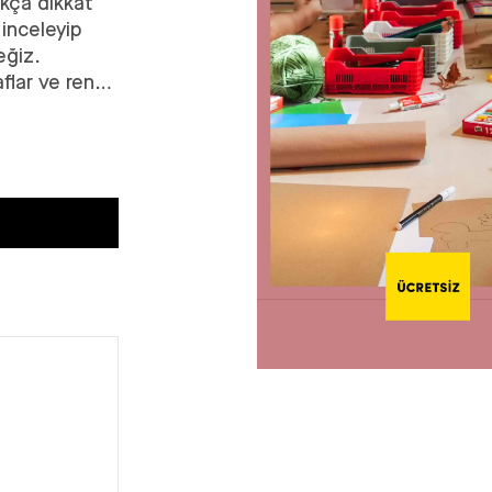
ukça dikkat
 inceleyip
eğiz.
flar ve renkli
apımı reklam