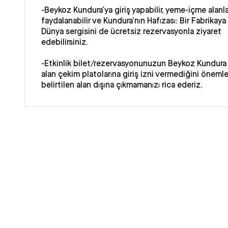
-Beykoz Kundura’ya giriş yapabilir, yeme-içme alanl
faydalanabilir ve Kundura’nın Hafızası: Bir Fabrikaya
Dünya sergisini de ücretsiz rezervasyonla ziyaret
edebilirsiniz.
-Etkinlik bilet/rezervasyonunuzun Beykoz Kundura 
alan çekim platolarına giriş izni vermediğini önemle h
belirtilen alan dışına çıkmamanızı rica ederiz.
-Profesyonel fotoğraf makinesi ile yazılı izin olmak
yapılmasına müsaade verilmemektedir. Kayıt cihazlar
Beykoz Kundura girişinde güvenlik noktasına tesli
rica ederiz.