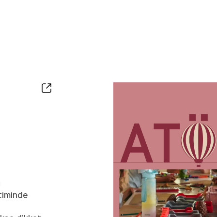
ı
etiminde