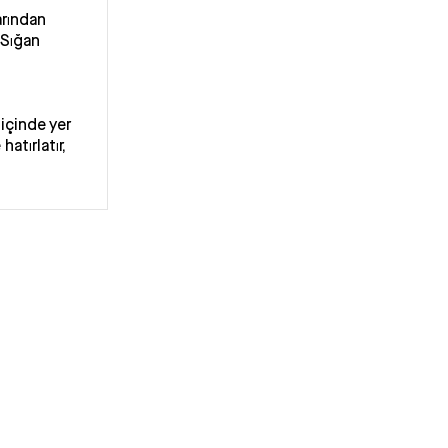
arından
 Sığan
içinde yer
atırlatır,
sızın çekim
ınızı
m etmenizi