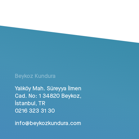
Beykoz Kundura
Yalıköy Mah. Süreyya İlmen
Cad. No: 1 34820 Beykoz,
İstanbul, TR
0216 323 31 30
info@beykozkundura.com