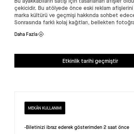
Bu ayakkabıların satışı için tasarlanan afişler old
çekicidir. Bu atölyede önce eski reklam afişlerini
marka kültürü ve geçmişi hakkında sohbet edec
Sonrasında farklı kolaj kağıtları, bellekten fotoğra
Kağıt ve kalemler kullanarak ayakkabılar için el y
Daha Fazla
afişleri tasarlayacağız.
Etkinlik tarihi geçmiştir
MEKÂN KULLANIMI
-Biletinizi ibraz ederek gösterimden 2 saat önce