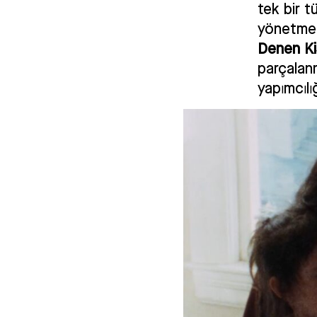
tek bir t
yönetmen
Denen Ki
parçalanm
yapımcılığ