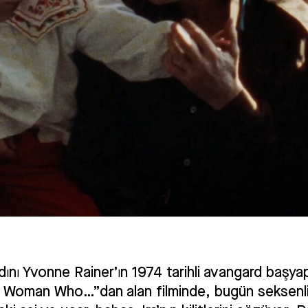
Film About A Father Who (2022)
ını Yvonne Rainer’ın 1974 tarihli avangard başyap
 Woman Who…”dan alan filminde, bugün seksenl