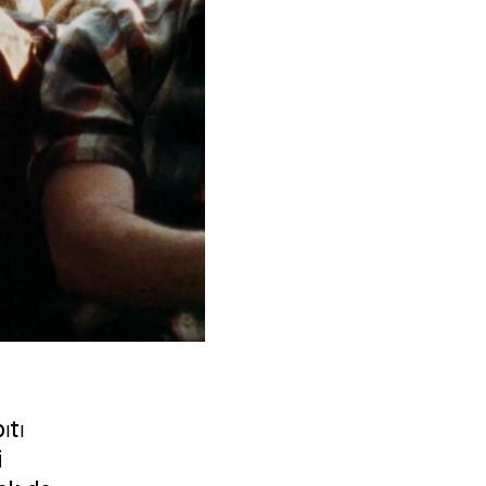
ıtı
i