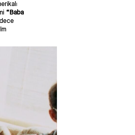
erikalı
lmi
“
Baba
dece
ilm