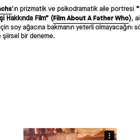
achs
’ın prizmatik ve psikodramatik aile portresi
“
Film About A Father Who
şi Hakkında Film” (
)
, a
için soy ağacına bakmanın yeterli olmayacağını s
e şiirsel bir deneme.