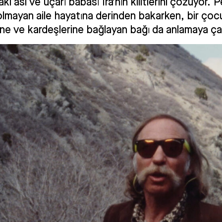
aki asi ve uçarı babası Ira’nın kilitlerini çözüyor. 
ı olmayan aile hayatına derinden bakarken, bir ço
ne ve kardeşlerine bağlayan bağı da anlamaya çal