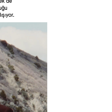
Pek de
cuğu
ışıyor.