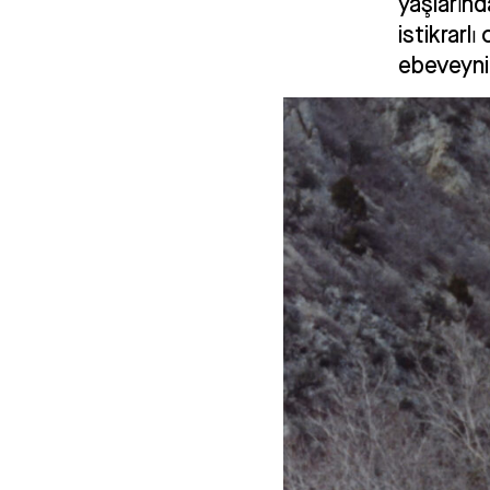
yaşlarınd
istikrarl
ebeveyni