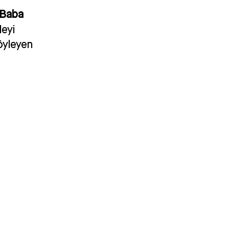
Baba
ileyi
öyleyen