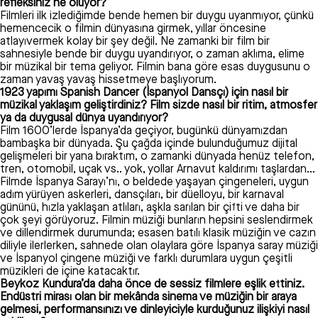
refleksiniz ne oluyor?
Filmleri ilk izlediğimde bende hemen bir duygu uyanmıyor, çünkü
hemencecik o filmin dünyasına girmek, yıllar öncesine
atlayıvermek kolay bir şey değil. Ne zamanki bir film bir
sahnesiyle bende bir duygu uyandırıyor, o zaman aklıma, elime
bir müzikal bir tema geliyor. Filmin bana göre esas duygusunu o
zaman yavaş yavaş hissetmeye başlıyorum.
1923 yapımı Spanish Dancer (İspanyol Dansçı) için nasıl bir
müzikal yaklaşım geliştirdiniz? Film sizde nasıl bir ritim, atmosfer
ya da duygusal dünya uyandırıyor?
Film 1600’lerde İspanya’da geçiyor, bugünkü dünyamızdan
bambaşka bir dünyada. Şu çağda içinde bulunduğumuz dijital
gelişmeleri bir yana bıraktım, o zamanki dünyada henüz telefon,
tren, otomobil, uçak vs.. yok, yollar Arnavut kaldırımı taşlardan…
Filmde İspanya Sarayı’nı, o beldede yaşayan çingeneleri, uygun
adım yürüyen askerleri, dansçıları, bir düelloyu, bir karnaval
gününü, hızla yaklaşan atlıları, aşkla sarılan bir çifti ve daha bir
çok şeyi görüyoruz. Filmin müziği bunların hepsini seslendirmek
ve dillendirmek durumunda; esasen batılı klasik müziğin ve cazın
diliyle ilerlerken, sahnede olan olaylara göre İspanya saray müziği
ve İspanyol çingene müziği ve farklı durumlara uygun çeşitli
müzikleri de içine katacaktır.
Beykoz Kundura’da daha önce de sessiz filmlere eşlik ettiniz.
Endüstri mirası olan bir mekânda sinema ve müziğin bir araya
gelmesi, performansınızı ve dinleyiciyle kurduğunuz ilişkiyi nasıl