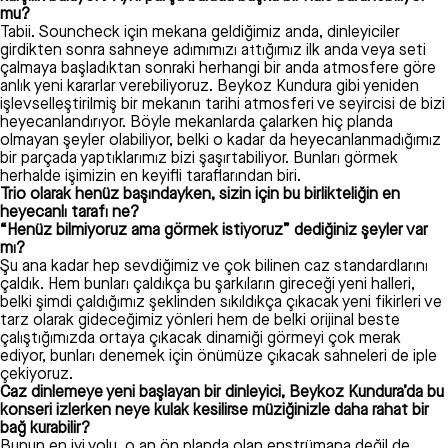
mu?
Tabii. Souncheck için mekana geldiğimiz anda, dinleyiciler
girdikten sonra sahneye adımımızı attığımız ilk anda veya seti
çalmaya başladıktan sonraki herhangi bir anda atmosfere göre
anlık yeni kararlar verebiliyoruz. Beykoz Kundura gibi yeniden
işlevselleştirilmiş bir mekanın tarihi atmosferi ve seyircisi de bizi
heyecanlandırıyor. Böyle mekanlarda çalarken hiç planda
olmayan şeyler olabiliyor, belki o kadar da heyecanlanmadığımız
bir parçada yaptıklarımız bizi şaşırtabiliyor. Bunları görmek
herhalde işimizin en keyifli taraflarından biri.
Trio olarak henüz başındayken, sizin için bu birlikteliğin en
heyecanlı tarafı ne?
“Henüz bilmiyoruz ama görmek istiyoruz” dediğiniz şeyler var
mı?
Şu ana kadar hep sevdiğimiz ve çok bilinen caz standardlarını
çaldık. Hem bunları çaldıkça bu şarkıların gireceği yeni halleri,
belki şimdi çaldığımız şeklinden sıkıldıkça çıkacak yeni fikirleri ve
tarz olarak gideceğimiz yönleri hem de belki orijinal beste
çalıştığımızda ortaya çıkacak dinamiği görmeyi çok merak
ediyor, bunları denemek için önümüze çıkacak sahneleri de iple
çekiyoruz.
Caz dinlemeye yeni başlayan bir dinleyici, Beykoz Kundura’da bu
konseri izlerken neye kulak kesilirse müziğinizle daha rahat bir
bağ kurabilir?
Bunun en iyi yolu, o an ön planda olan enstrümana değil de