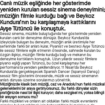
Canlı müzik eşliğinde her gösterimde
yeniden kurulan sessiz sinema deneyimini;
müziğin filmle kurduğu bağı ve Beykoz
Kundura’nın bu karşılaşmaya kattıklarını
Ayşe Tütüncü ile konuştuk.
Sessiz sinema, müzikle buluştuğunda her gösterimde yeniden
kurulan canlı bir deneyime dönüşür. Beykoz Kundura’da
izleyiciyle buluşan bu deneyim, müziğin anlık üretimiyle her
seferinde farklı bir anlatı kurar. Piyanist ve besteci Ayşe Tütüncü
ile sessiz filmlere eşlik etmenin ötesinde, sahnede kurulan bu
özgün ilişkiyi, müziğin filmle kurduğu bağı ve mekanın bu
deneyime kattıklarını konuştuk. Uzun yıllardır sessiz filmlere
piyano eşliği yapan Tütüncü, bu özel karşılaşmayı her
performansta yeniden şekillendiriyor. 11 Nisan’da Beykoz
Kundura’da gerçekleşecek Spanish Dancer (İspanyol Dansçı)
sessiz film gösterimi öncesinde, müzik ve sessiz sinemanın
anlatı dünyası üzerine sorularımızı yönelttik.
Müziğinizde klasik batı müziği, caz ve Anadolu’nun farklı müzikal
geleneklerini bir araya getiriyorsunuz. Bu farklı dünyalar sizin
pratiğinizde nasıl bir ilişki kuruyor; daha sezgisel mi, yoksa bilinçli
bir arayışın sonucu mu?
Farklı müzikleri ve onların ait oldukları farklı müzik evrenlerini