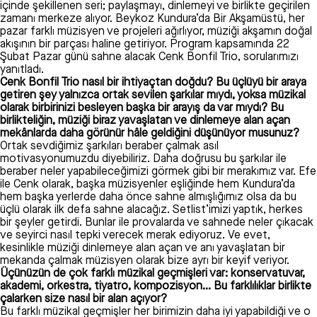
içinde şekillenen seri; paylaşmayı, dinlemeyi ve birlikte geçirilen
zamanı merkeze alıyor. Beykoz Kundura’da Bir Akşamüstü, her
pazar farklı müzisyen ve projeleri ağırlıyor, müziği akşamın doğal
akışının bir parçası haline getiriyor. Program kapsamında 22
Şubat Pazar günü sahne alacak Cenk Bonfil Trio, sorularımızı
yanıtladı.
Cenk Bonfil Trio nasıl bir ihtiyaçtan doğdu? Bu üçlüyü bir araya
getiren şey yalnızca ortak sevilen şarkılar mıydı, yoksa müzikal
olarak birbirinizi besleyen başka bir arayış da var mıydı? Bu
birlikteliğin, müziği biraz yavaşlatan ve dinlemeye alan açan
mekânlarda daha görünür hâle geldiğini düşünüyor musunuz?
Ortak sevdiğimiz şarkıları beraber çalmak asıl
motivasyonumuzdu diyebiliriz. Daha doğrusu bu şarkılar ile
beraber neler yapabileceğimizi görmek gibi bir merakımız var. Efe
ile Cenk olarak, başka müzisyenler eşliğinde hem Kundura’da
hem başka yerlerde daha önce sahne almışlığımız olsa da bu
üçlü olarak ilk defa sahne alacağız. Setlist’imizi yaptık, herkes
bir şeyler getirdi. Bunlar ile provalarda ve sahnede neler çıkacak
ve seyirci nasıl tepki verecek merak ediyoruz. Ve evet,
kesinlikle müziği dinlemeye alan açan ve anı yavaşlatan bir
mekanda çalmak müzisyen olarak bize ayrı bir keyif veriyor.
Üçünüzün de çok farklı müzikal geçmişleri var: konservatuvar,
akademi, orkestra, tiyatro, kompozisyon… Bu farklılıklar birlikte
çalarken size nasıl bir alan açıyor?
Bu farklı müzikal geçmişler her birimizin daha iyi yapabildiği ve o