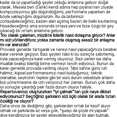
kadar da iyi yapamadığı şeyler olduğu anlamına geliyor doğal
olarak. Mesela ben (Cenk) kendi adıma hep piyanistten ziyade
kompozisyoncu gibi düşündüğümü, performans yaparken de
böyle yaklaştığımı düşünürüm. Bu da birbirimizi
zorlayabileceğimiz, bazen alan açılmış bazen de belki kısıtlanmış
hissedeceğimiz ama sonunda ortaya yeni ve bize özgü bir şey
çıkacağı bir ortam anlamına geliyor.
Trio olarak çalarken, müzikte liderlik nasıl dolaşıma giriyor? Anlar
mı sizi yönlendiriyor, yoksa zamanla oluşmuş sessiz bir anlaşma
mı var aranızda?
Provalar genelde tartışarak ve nereyi nasıl yapacağımıza beraber
karar vererek geçiyor. Bazı şeyleri tabii ki bu süreçte sabitlemiş,
öyle yapacağımıza karar vermiş oluyoruz. Bazı yerleri ise daha
muallak bırakıp liderliği birine vermeyi tercih ediyoruz. Bunun da
kararı genelde provada verilmiş oluyor. Tabii sahne günü ruh
halimiz, kişisel performansımızı nasıl bulduğumuz, teknik
olanaklar, seyircinin tepkisi gibi bir sürü durum sebebiyle anların
bizi yönetmesine de izin veriyoruz her zaman. Bunun çok daha
iyi sonuçlar çıkardığı pek fazla durum oluyor haliyle.
Repertuvarınızı oluştururken “iyi çalmak”tan çok neye dikkat
ediyorsunuz? Seçtiğiniz şarkıların sizi üçlü olarak bir arada tutan
özelliği ne oluyor?
Daha once de dediğimiz gibi, şarkılardan ortak bir keyif alıyor
olmak ve şarkılarda az veya çok, “şurayı da şöyle mi yapsak”
diye kendimizce bir şeyler ekleyebileceğimiz bir alan bulmak.