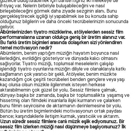
güzelce buluşturabilmek için bahsettiğiniz iki melekeye de
ihtiyaç var. Nelerin birbiriyle buluşabileceğini ve nasıl
birleşebileceğini görmek daha ziyade sezginin alanı. Bunu
gerçekleştirecek işçiliği iyi yapabilmek ise bu konuda sahip
olduğunuz bilgilerin ve daha önceki tecrübelerinizin sonucunda
geliyor.
Albümlerinizden tiyatro müziklerine, atölyelerden sessiz film
performanslarına uzanan oldukça geniş bir üretim alanınız var.
Bu farklı üretim biçimleri arasında dolaşırken sizi yönlendiren
temel motivasyon nedir?
Albümlerim, benim yaptığım müziğin hayatım boyunca nasıl
ilerlediğini, evrildiğini gösteriyor ve dünyada kalıcı olmasını
sağlıyorlar. Tiyatro müziği, toplumsal meselelerin çalışılıp
işlendiği tiyatro oyunlarına müziğin diliyle ve olanaklarıyla katkı
sağlamanın çok yaratıcı bir şekli. Atölyeler, benim müzikte
kazandığım çok çeşitli tecrübeleri benden gençlere veya yaşı
kaç olursa olsun müzikle ilgilenmek isteyen herkese
aktarabilmemin çok güzel bir yolu. Sessiz filmlere çalmak,
dünyayı başka bir zamanda, başka bir toplumsallıkta yaşamış ve
hissetmiş olan filmdeki insanlarla ilişki kurmanın ve çalarken
bunu filmin seyircisine de aktarmanın derinlemesine bir yolu.
Bütün bu üretim biçimlerindeki motivasyonun ortak paydası
bence; karşındakilerle iletişim kurmak, yaratıcılık ve aktarım.
Uzun süredir sessiz filmlere canlı müzik eşlik ediyorsunuz. Bir
sessiz film izlerken müziği nasıl düşünmeye başlıyorsunuz? İlk