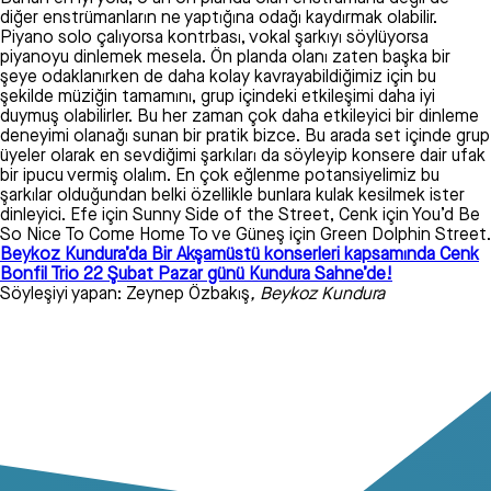
diğer enstrümanların ne yaptığına odağı kaydırmak olabilir.
Piyano solo çalıyorsa kontrbası, vokal şarkıyı söylüyorsa
piyanoyu dinlemek mesela. Ön planda olanı zaten başka bir
şeye odaklanırken de daha kolay kavrayabildiğimiz için bu
şekilde müziğin tamamını, grup içindeki etkileşimi daha iyi
duymuş olabilirler. Bu her zaman çok daha etkileyici bir dinleme
deneyimi olanağı sunan bir pratik bizce. Bu arada set içinde grup
üyeler olarak en sevdiğimi şarkıları da söyleyip konsere dair ufak
bir ipucu vermiş olalım. En çok eğlenme potansiyelimiz bu
şarkılar olduğundan belki özellikle bunlara kulak kesilmek ister
dinleyici. Efe için Sunny Side of the Street, Cenk için You’d Be
So Nice To Come Home To ve Güneş için Green Dolphin Street.
Beykoz Kundura’da Bir Akşamüstü konserleri kapsamında Cenk
Bonfil Trio 22 Şubat Pazar günü Kundura Sahne’de!
Söyleşiyi yapan: Zeynep Özbakış
, Beykoz Kundura