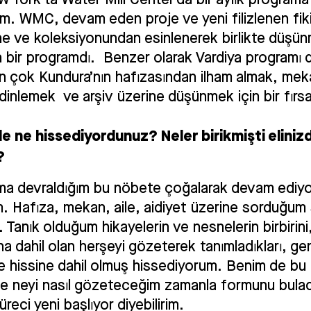
ım. WMC, devam eden proje ve yeni filizlenen fikir
e ve koleksiyonundan esinlenerek birlikte düşü
n bir programdı. Benzer olarak Vardiya programı 
n çok Kundura’nın hafızasından ilham almak, mek
dinlemek ve arşiv üzerine düşünmek için bir fırs
de ne hissediyordunuz? Neler birikmişti eliniz
?
ma devraldığım bu nöbete çoğalarak devam ediy
im. Hafıza, mekan, aile, aidiyet üzerine sorduğum
. Tanık olduğum hikayelerin ve nesnelerin birbirin
 dahil olan herşeyi gözeterek tanımladıkları, ge
ile hissine dahil olmuş hissediyorum. Benim de bu
e neyi nasıl gözeteceğim zamanla formunu bula
üreci yeni başlıyor diyebilirim.