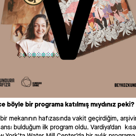
e böyle bir programa katılmış mıydınız peki?
bir mekanının hafızasında vakit geçirdiğim, arşiv
ansı bulduğum ilk program oldu. Vardiya’dan kısa
 York’ta Water Mill Center’da bir aylık programa