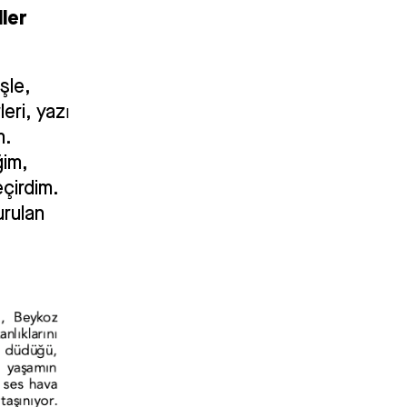
ller
şle,
eri, yazı
m.
ğim,
eçirdim.
urulan