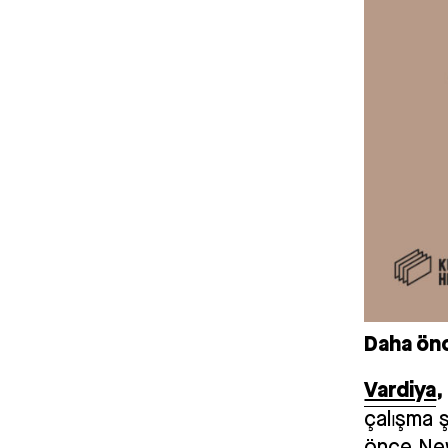
Daha önc
Vardiya
,
çalışma ş
önce New