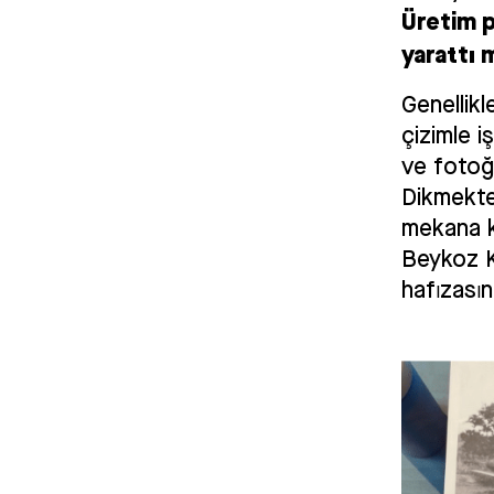
Üretim p
yarattı 
Genellikl
çizimle i
ve fotoğr
Dikmekten
mekana k
Beykoz Ku
hafızasın