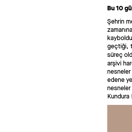
Bu 10 gü
Şehrin m
zamanına 
kayboldu
geçtiği, 
süreç ol
arşivi h
nesneler 
edene yer
nesneler 
Kundura H