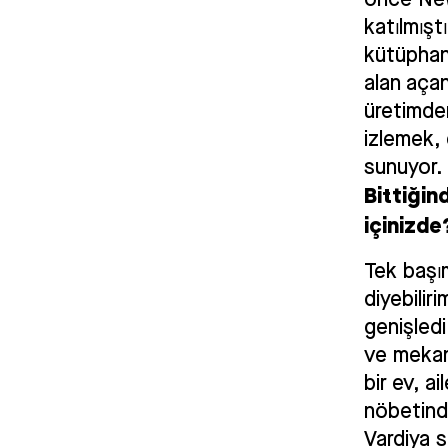
katılmışt
kütüphan
alan aça
üretimde
izlemek, 
sunuyor.
Bittiğin
içinizde
Tek başı
diyebilir
genişledi
ve mekana
bir ev, a
nöbetind
Vardiya s