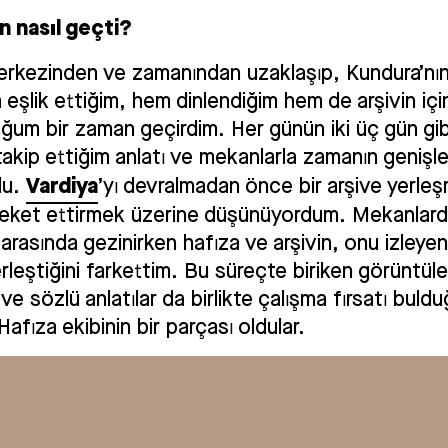
n nasıl geçti?
erkezinden ve zamanından uzaklaşıp, Kundura’nı
eşlik ettiğim, hem dinlendiğim hem de arşivin iç
ğum bir zaman geçirdim. Her günün iki üç gün gib
takip ettiğim anlatı ve mekanlarla zamanın genişle
Vardiya
du.
’yı devralmadan önce bir arşive yerle
areket ettirmek üzerine düşünüyordum. Mekanlar
arasında gezinirken hafıza ve arşivin, onu izleye
leştiğini farkettim. Bu süreçte biriken görüntüle
ve sözlü anlatılar da birlikte çalışma fırsatı buld
afıza ekibinin bir parçası oldular.