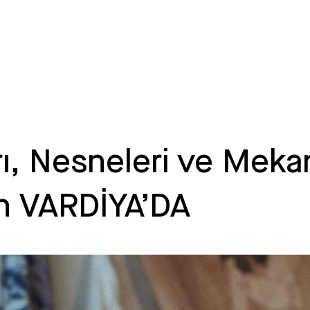
arı, Nesneleri ve Mek
in VARDİYA’DA