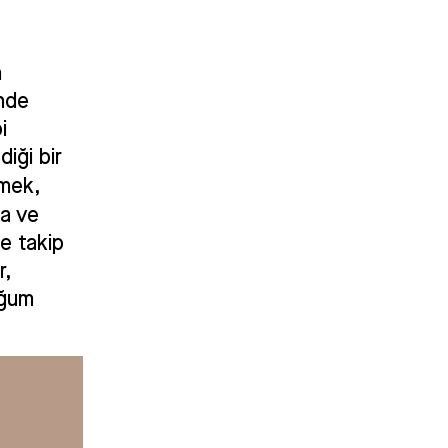
n
inde
i
diği bir
şmek,
da ve
ne takip
r,
uğum