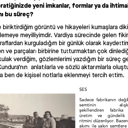
ratiğinizde yeni imkanlar, formlar ya da ihtima
mı bu süreç?
e biriktirdiğim görüntü ve hikayeleri kumaşlara diki
şlemeye meyilliyimdir. Vardiya sürecinde gelen fikirl
aflardan kurguladığım bir günlük olarak kaydetti
 ve parçaları birbirine tutturmaktan çok dinledi
ulak verdiğim, gözlemlerimi yazdığım bir süreç g
ndura’nın anlatılarla ve sözlü aktarımlarla oluşt
a ben de kişisel notlarla eklenmeyi tercih ettim.