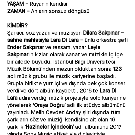
YAŞAM –
Rüyanın kendisi
ZAMAN –
Anların sonsuz döngüsü
KİMDİ
R?
Şarkıcı, söz yazarı ve müzisyen
Dilara Sakpınar –
sahne mahlasıyla Lara Di Lara –
ünlü orkestra şefi
Ender Sakpınar
ve ressam, yazar
Leyla
Sakpınar
’ın kızları olarak sanat ve müzikle iç içe
bir ailede büyüdü. İstanbul Bilgi Üniversitesi
Müzik Bölümü’nden mezun olduktan sonra
123
adlı müzik grubu ile müzik kariyerine başladı.
Grupla birlikte yurt içi ve dışında pek çok konser
verdi ve dört albüm kaydetti. 2015’te
Lara Di
Lara
adını verdiği müzik projesiyle solo kariyerine
yönelerek
‘Oraya Doğru’
adlı ilk stüdyo albümünü
yayınladı. Melih Cevdet Anday şiiri dışında tüm
şarkıların söz ve müziği kendisine ait olan 16
şarkılık
‘Hazineler İçindesin’
adlı albümünü 2017
yılında Sony Music etiketiyle dinleyiciyle