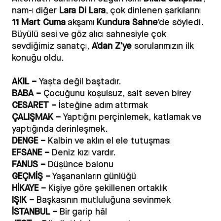
nam-ı diğer
Lara Di Lara
, çok dinlenen şarkılarını
11 Mart Cuma
akşamı
Kundura Sahne
’de söyledi.
Büyülü sesi ve göz alıcı sahnesiyle çok
sevdiğimiz sanatçı,
A
’
dan Z
’
ye
sorularımızın ilk
konuğu oldu.
AKIL –
Yaşta değil baştadır.
BABA –
Çocuğunu koşulsuz, salt seven birey
CESARET –
İsteğine adım attırmak
ÇALIŞMAK –
Yaptığını perçinlemek, katlamak ve
yaptığında derinleşmek.
DENGE –
Kalbin ve aklın el ele tutuşması
EFSANE –
Deniz kızı vardır.
FANUS –
Düşünce balonu
GEÇMİŞ –
Yaşananların günlüğü
HİKAYE –
Kişiye göre şekillenen ortaklık
IŞIK –
Başkasının mutluluğuna sevinmek
İSTANBUL –
Bir garip hâl