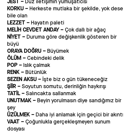
JEST –
Düz iletişimin yumuşatıcısı
KORKU –
Herkeste mutlaka bir şekilde, yok dese
bile olan
LEZZET –
Hayatın paleti
MELİ
H CEVDET ANDAY –
Çok dallı bir ağaç
NİYET –
Duruma göre değişkenlik gösteren bir
büyü
ORAYA DOĞRU –
Büyümek
ÖLÜM –
Cebindeki delik
POP –
Islık çalmak
RENK –
Bütünlük
SEZEN AKSU –
İşte biz o gün tükeneceğiz
ŞİİR –
Soyutun somutu, derinliğin haykırışı
TATİL –
Salıncakta sallanmak
UNUTMAK –
Beyin yorulmasın diye sandığımız bir
şey
ÜZÜ
LMEK –
Daha iyi anlamak için geçici bir akıntı
VAAT –
Çoğunlukla gerçekleşmeyen sunum
dosyası