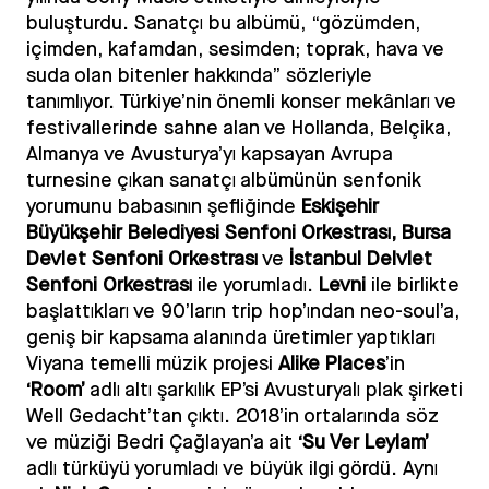
buluşturdu. Sanatçı bu albümü, “gözümden,
içimden, kafamdan, sesimden; toprak, hava ve
suda olan bitenler hakkında” sözleriyle
tanımlıyor. Türkiye’nin önemli konser mekânları ve
festivallerinde sahne alan ve Hollanda, Belçika,
Almanya ve Avusturya’yı kapsayan Avrupa
turnesine çıkan sanatçı albümünün senfonik
yorumunu babasının şefliğinde
Eskişehir
Büyükşehir Belediyesi Senfoni Orkestrası, Bursa
Devlet Senfoni Orkestrası
ve
İstanbul Delvlet
Senfoni Orkestrası
ile yorumladı.
Levni
ile birlikte
başlattıkları ve 90’ların trip hop’ından neo-soul’a,
geniş bir kapsama alanında üretimler yaptıkları
Viyana temelli müzik projesi
Alike Places
’in
‘Room’
adlı altı şarkılık EP’si Avusturyalı plak şirketi
Well Gedacht’tan çıktı. 2018’in ortalarında söz
ve müziği Bedri Çağlayan’a ait
‘Su Ver Leylam’
adlı türküyü yorumladı ve büyük ilgi gördü. Aynı