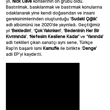
yıl,
Nick Cave
konserinin ön grubu oldu.
Bastırılmak, baskılanmak ve bastırmak konularına
odaklanarak yine kendi doğasından ve insani
gereksinimlerinden oluşturduğu
‘Sudaki Çığlık’
adlı albümünü ise 2020’de yayınladı. Geçtiğimiz
yıl
‘Bekledim’
,
‘Çok Yakınken’
,
‘Bedeninin Her Bir
Kıvrımında’
,
‘Nefesim Kesilene Kadar’
ve
‘Yanında’
adlı teklileri çıkan sanatçı aynı sene, Türkçe
Rap’in başarılı ismi
Kamufle
ile birlikte ‘
Denge’
adlı EP’yi kaydetti.